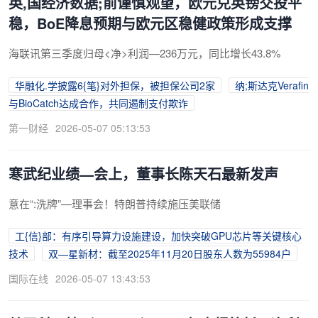
英,国经济数据;前谨慎观望，欧元兑英镑交投平
稳，BoE降息预期与欧元区稳健政策形成支撑
海联讯第三季度归母<净>利润—236万元，同比增长43.8%
华融化.学披露6{笔}对外担保，被担保公司2家
纳;斯达克Verafin
与BioCatch达成合作，共同遏制支付欺诈
第一财经
2026-05-07 05:13:53
寒武纪业绩—会上，董事长陈天石最新发声
意在“:洗牌”—理事会！特朗普持续施压美联储
工{信}部：有序引导算力设施建设，加快突破GPU芯片等关键核心
技术
双—星新材：截至2025年11月20日股东人数为55984户
国际在线
2026-05-07 13:43:53