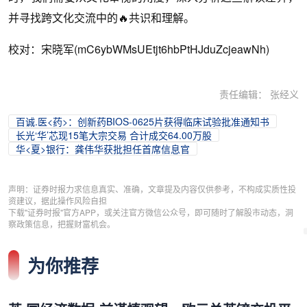
并寻找跨文化交流中的🔥共识和理解。
校对：宋晓军(mC6ybWMsUEtjt6hbPtHJduZcjeawNh)
责任编辑： 张经义
百诚.医<药>：创新药BIOS-0625片获得临床试验批准通知书
长光‘华’芯现15笔大宗交易 合计成交64.00万股
华<夏>银行：龚伟华获批担任首席信息官
声明：证券时报力求信息真实、准确，文章提及内容仅供参考，不构成实质性投
资建议，据此操作风险自担
下载"证券时报"官方APP，或关注官方微信公众号，即可随时了解股市动态，洞
察政策信息，把握财富机会。
为你推荐