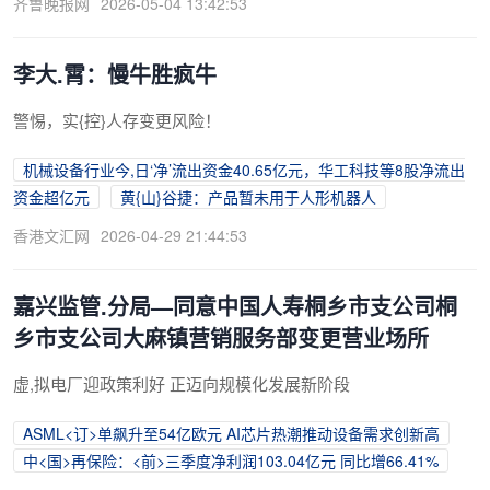
齐鲁晚报网
2026-05-04 13:42:53
李大.霄：慢牛胜疯牛
警惕，实{控}人存变更风险！
机械设备行业今,日‘净’流出资金40.65亿元，华工科技等8股净流出
资金超亿元
黄{山}谷捷：产品暂未用于人形机器人
香港文汇网
2026-04-29 21:44:53
嘉兴监管.分局—同意中国人寿桐乡市支公司桐
乡市支公司大麻镇营销服务部变更营业场所
虚,拟电厂迎政策利好 正迈向规模化发展新阶段
ASML<订>单飙升至54亿欧元 AI芯片热潮推动设备需求创新高
中<国>再保险：<前>三季度净利润103.04亿元 同比增66.41%