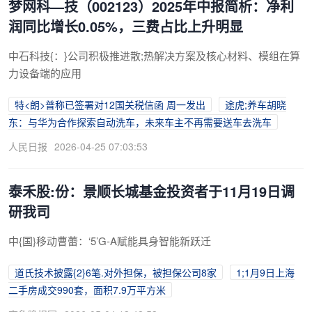
梦网科—技（002123）2025年中报简析：净利
润同比增长0.05%，三费占比上升明显
中石科技{：}公司积极推进散;热解决方案及核心材料、模组在算
力设备端的应用
特<朗>普称已签署对12国关税信函 周一发出
途虎;养车胡晓
东：与华为合作探索自动洗车，未来车主不再需要送车去洗车
人民日报
2026-04-25 07:03:53
泰禾股:份：景顺长城基金投资者于11月19日调
研我司
中{国}移动曹蕾：‘5’G-A赋能具身智能新跃迁
道氏技术披露{2}6笔.对外担保，被担保公司8家
1;1月9日上海
二手房成交990套，面积7.9万平方米